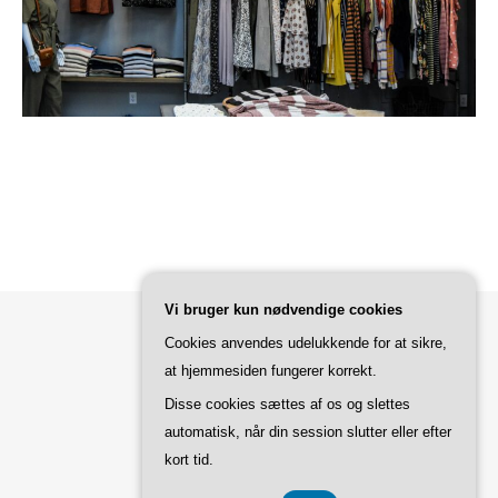
Vi bruger kun nødvendige cookies
Cookies anvendes udelukkende for at sikre,
Bard Tema af
WP Royal
.
at hjemmesiden fungerer korrekt.
Disse cookies sættes af os og slettes
automatisk, når din session slutter eller efter
TILBAGE TIL TOPPEN
kort tid.