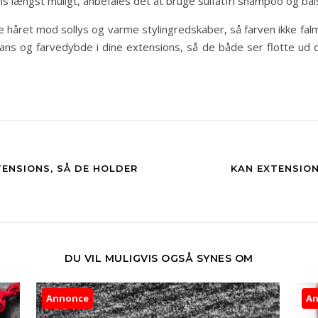
tens længst muligt, anbefales det at bruge sulfatfri shampoo og b
 håret mod sollys og varme stylingredskaber, så farven ikke fa
ans og farvedybde i dine extensions, så de både ser flotte ud o
TENSIONS, SÅ DE HOLDER
KAN EXTENSION
DU VIL MULIGVIS OGSÅ SYNES OM
Annonce
A