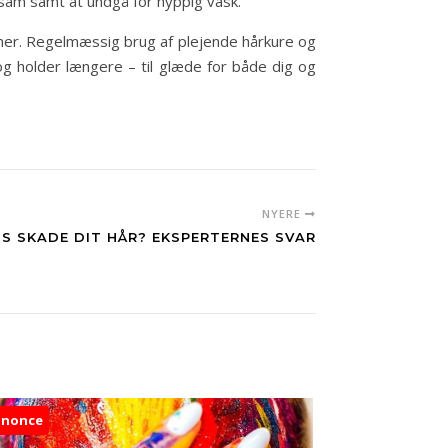
alsam samt at undgå for hyppig vask.
lmer. Regelmæssig brug af plejende hårkure og
g holder længere – til glæde for både dig og
NYERE
S SKADE DIT HÅR? EKSPERTERNES SVAR
nnonce