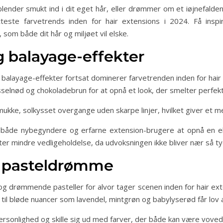
lender smukt ind i dit eget hår, eller drømmer om et iøjnefalde
este farvetrends inden for hair extensions i 2024. Få inspira
 som både dit hår og miljøet vil elske.
g balayage-effekter
g balayage-effekter fortsat dominerer farvetrenden inden for hair
selnød og chokoladebrun for at opnå et look, der smelter perfek
ukke, solkysset overgange uden skarpe linjer, hvilket giver et m
r både nybegyndere og erfarne extension-brugere at opnå en ele
ter mindre vedligeholdelse, da udvoksningen ikke bliver nær så t
g pasteldrømme
 drømmende pasteller for alvor tager scenen inden for hair exte
rød til bløde nuancer som lavendel, mintgrøn og babylyserød får lov 
ersonlighed og skille sig ud med farver, der både kan være voved