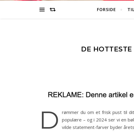
FORSIDE
TI
DE HOTTESTE 
D
rømmer du om et frisk pust til di
populære – og i 2024 ser vi en bøl
vilde statement-farver byder året