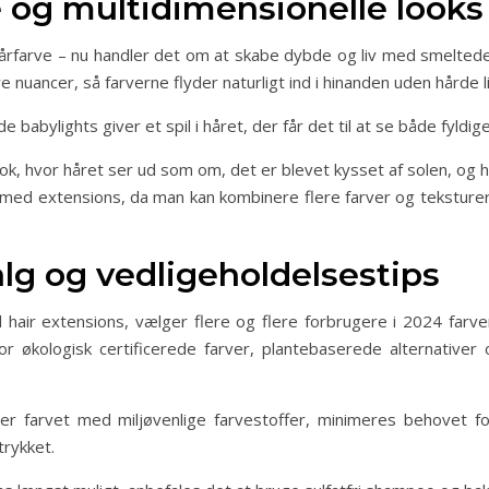
og multidimensionelle looks
hårfarve – nu handler det om at skabe dybde og liv med smelted
e nuancer, så farverne flyder naturligt ind i hinanden uden hårde li
 babylights giver et spil i håret, der får det til at se både fyldi
 look, hvor håret ser ud som om, det er blevet kysset af solen, og
med extensions, da man kan kombinere flere farver og teksturer 
lg og vedligeholdelsestips
l hair extensions, vælger flere og flere forbrugere i 2024 farv
r økologisk certificerede farver, plantebaserede alternative
er farvet med miljøvenlige farvestoffer, minimeres behovet fo
trykket.