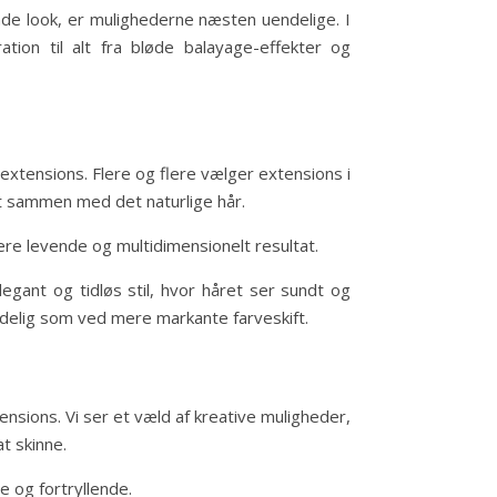
nde look, er mulighederne næsten uendelige. I
tion til alt fra bløde balayage-effekter og
 extensions. Flere og flere vælger extensions i
t sammen med det naturlige hår.
ere levende og multidimensionelt resultat.
gant og tidløs stil, hvor håret ser sundt og
ydelig som ved mere markante farveskift.
nsions. Vi ser et væld af kreative muligheder,
at skinne.
e og fortryllende.