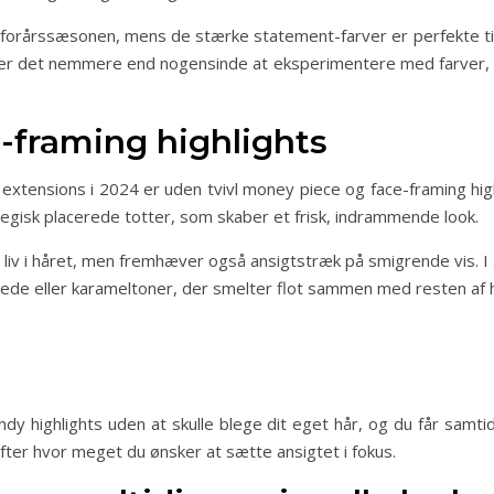
forårssæsonen, mens de stærke statement-farver er perfekte til
 er det nemmere end nogensinde at eksperimentere med farver,
-framing highlights
extensions i 2024 er uden tvivl money piece og face-framing high
egisk placerede totter, som skaber et frisk, indrammende look.
g liv i håret, men fremhæver også ansigtstræk på smigrende vis. I
ede eller karameltoner, der smelter flot sammen med resten af 
ndy highlights uden at skulle blege dit eget hår, og du får sam
fter hvor meget du ønsker at sætte ansigtet i fokus.