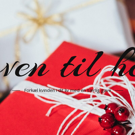
en til h
Forkæl kvinden i dit liv med en særlig gave