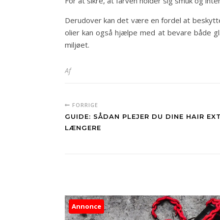
For at sikre, at farven holder sig smuk og in
Derudover kan det være en fordel at beskytte
olier kan også hjælpe med at bevare både gl
miljøet.
Af
FORRIGE
GUIDE: SÅDAN PLEJER DU DINE HAIR EX
LÆNGERE
Annonce