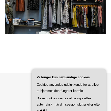
Vi bruger kun nødvendige cookies
Cookies anvendes udelukkende for at sikre,
Bard Tema af
WP Royal
.
at hjemmesiden fungerer korrekt.
Disse cookies sættes af os og slettes
automatisk, når din session slutter eller efter
TILBAGE TIL TOPPEN
kort tid.