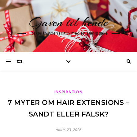
Gaven til hende
Forkæl kvinden i dit liv med en særlig gave
INSPIRATION
7 MYTER OM HAIR EXTENSIONS –
SANDT ELLER FALSK?
marts 23, 2026